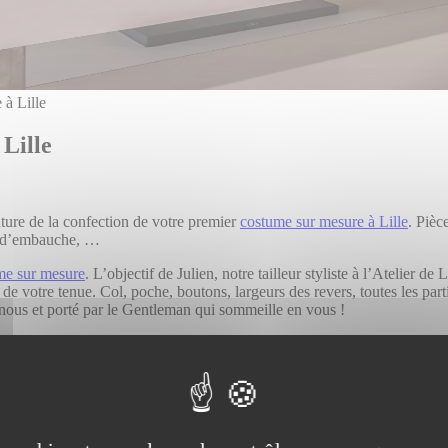
 à Lille
Lille
ture de la confection de votre premier
costume sur mesure à Lille
. Pièc
en d’embauche, …
me sur mesure
. L’objectif de Julien, notre tailleur styliste à l’Atelier d
 de votre tenue. Col, poche, boutons, largeurs des revers, toutes les pa
 nous et porté par le Gentleman qui sommeille en vous !
tre Atelier à Lille