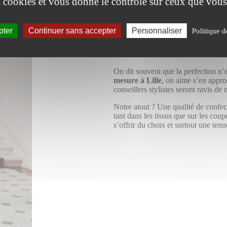
es cookies et vous donne le contrôle sur ceux que vous
pter
Continuer sans accepter
Personnaliser
Politique d
On dit souvent que la perfection n’
mesure à Lille
, on aime s’en appro
conseillers stylistes seront ravis d
Notre atout ? Une qualité de confec
tant dans les tissus que sur les cou
s’offrir du choix et surtout une ten