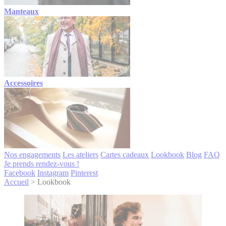
Manteaux
Accessoires
Nos engagements
Les ateliers
Cartes cadeaux
Lookbook
Blog
FAQ
Je prends rendez-vous !
Facebook
Instagram
Pinterest
Accueil
>
Lookbook