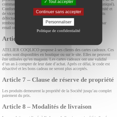
Tout accepter
commande (ou la personne titulaire de l’adresse email communiqué).
Conformément aux dispositions légales en matière de conformité et
Continuer sans accepter
de vices cachés, le Vendeur rembourse ou échange les produits
défectueux ou ne correspondant pas à la commande. Le
Personnaliser
remboursement peut être demandé en contactant le Vendeur par
email ou lettre simple.
Politique de confidentialité
Article 6 – Cartes cadeaux
ATELIER COQLICO propose à ses clients des cartes cadeaux. Ces
cartes sont disponibles en boutique ou sur le site. Elles ne peuvent
être utilisées qu’en magasin. Les cartes cadeaux ont une validité
d’un an à compter de leur date d’achat. Après ce délai, le code est
désactivé et les bons cadeau ne seront plus acceptés.
Article 7 – Clause de réserve de propriété
Les produits demeurent la propriété de la Société jusqu’au complet
paiement du prix.
Article 8 – Modalités de livraison