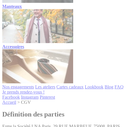
Manteaux
Accessoires
Nos engagements
Les ateliers
Cartes cadeaux
Lookbook
Blog
FAQ
Je prends rendez-vous !
Facebook
Instagram
Pinterest
Accueil
>
CGV
Définition des parties
Entre la Société LNA Paris, 29 RUE MARBEUF, 75008, PARIS