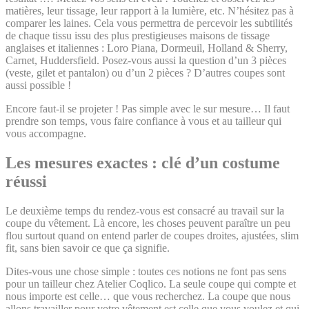
matières, leur tissage, leur rapport à la lumière, etc. N’hésitez pas à
comparer les laines. Cela vous permettra de percevoir les subtilités
de chaque tissu issu des plus prestigieuses maisons de tissage
anglaises et italiennes : Loro Piana, Dormeuil, Holland & Sherry,
Carnet, Huddersfield. Posez-vous aussi la question d’un 3 pièces
(veste, gilet et pantalon) ou d’un 2 pièces ? D’autres coupes sont
aussi possible !
Encore faut-il se projeter ! Pas simple avec le sur mesure… Il faut
prendre son temps, vous faire confiance à vous et au tailleur qui
vous accompagne.
Les mesures exactes : clé d’un costume
réussi
Le deuxième temps du rendez-vous est consacré au travail sur la
coupe du vêtement. Là encore, les choses peuvent paraître un peu
flou surtout quand on entend parler de coupes droites, ajustées, slim
fit, sans bien savoir ce que ça signifie.
Dites-vous une chose simple : toutes ces notions ne font pas sens
pour un tailleur chez Atelier Coqlico. La seule coupe qui compte et
nous importe est celle… que vous recherchez. La coupe que nous
allons travailler pour votre vêtement est celle que vous voulez et qui