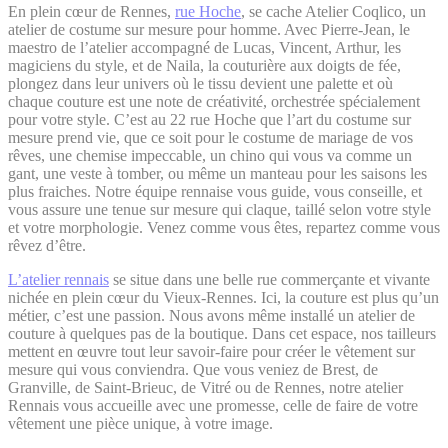
En plein cœur de Rennes,
rue Hoche
, se cache Atelier Coqlico, un
atelier de costume sur mesure pour homme. Avec Pierre-Jean, le
maestro de l’atelier accompagné de Lucas, Vincent, Arthur, les
magiciens du style, et de Naila, la couturière aux doigts de fée,
plongez dans leur univers où le tissu devient une palette et où
chaque couture est une note de créativité, orchestrée spécialement
pour votre style. C’est au 22 rue Hoche que l’art du costume sur
mesure prend vie, que ce soit pour le costume de mariage de vos
rêves, une chemise impeccable, un chino qui vous va comme un
gant, une veste à tomber, ou même un manteau pour les saisons les
plus fraiches. Notre équipe rennaise vous guide, vous conseille, et
vous assure une tenue sur mesure qui claque, taillé selon votre style
et votre morphologie. Venez comme vous êtes, repartez comme vous
rêvez d’être.
L’atelier rennais
se situe dans une belle rue commerçante et vivante
nichée en plein cœur du Vieux-Rennes. Ici, la couture est plus qu’un
métier, c’est une passion. Nous avons même installé un atelier de
couture à quelques pas de la boutique. Dans cet espace, nos tailleurs
mettent en œuvre tout leur savoir-faire pour créer le vêtement sur
mesure qui vous conviendra. Que vous veniez de Brest, de
Granville, de Saint-Brieuc, de Vitré ou de Rennes, notre atelier
Rennais vous accueille avec une promesse, celle de faire de votre
vêtement une pièce unique, à votre image.