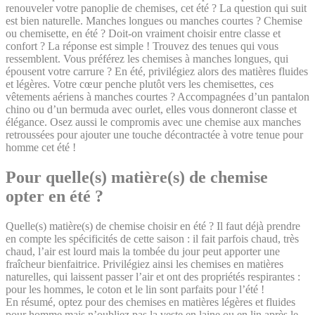
renouveler votre panoplie de chemises, cet été ? La question qui suit
est bien naturelle. Manches longues ou manches courtes ? Chemise
ou chemisette, en été ? Doit-on vraiment choisir entre classe et
confort ? La réponse est simple ! Trouvez des tenues qui vous
ressemblent. Vous préférez les chemises à manches longues, qui
épousent votre carrure ? En été, privilégiez alors des matières fluides
et légères. Votre cœur penche plutôt vers les chemisettes, ces
vêtements aériens à manches courtes ? Accompagnées d’un pantalon
chino ou d’un bermuda avec ourlet, elles vous donneront classe et
élégance. Osez aussi le compromis avec une chemise aux manches
retroussées pour ajouter une touche décontractée à votre tenue pour
homme cet été !
Pour quelle(s) matière(s) de chemise
opter en été ?
Quelle(s) matière(s) de chemise choisir en été ? Il faut déjà prendre
en compte les spécificités de cette saison : il fait parfois chaud, très
chaud, l’air est lourd mais la tombée du jour peut apporter une
fraîcheur bienfaitrice. Privilégiez ainsi les chemises en matières
naturelles, qui laissent passer l’air et ont des propriétés respirantes :
pour les hommes, le coton et le lin sont parfaits pour l’été !
En résumé, optez pour des chemises en matières légères et fluides
pour homme mais n’oubliez pas la veste en laine ou en lin après le