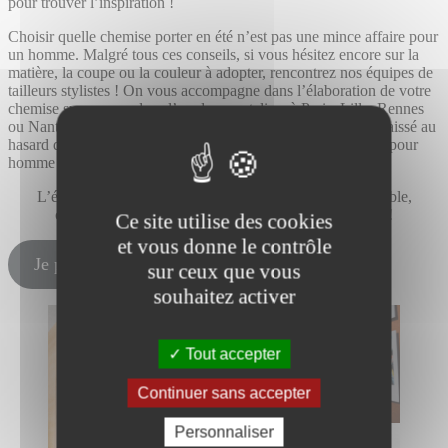
pour trouver l’inspiration !
Choisir quelle chemise porter en été n’est pas une mince affaire pour
un homme. Malgré tous ces conseils, si vous hésitez encore sur la
matière, la coupe ou la couleur à adopter, rencontrez nos équipes de
tailleurs stylistes ! On vous accompagne dans l’élaboration de votre
chemise sur mesure dans l’un de nos ateliers à Paris, Lille, Rennes
ou Nantes. Choix du col, du tissu, des boutons… rien n’est laissé au
hasard dans la personnalisation de votre chemise sur mesure pour
homme : il est même possible d’y faire broder vos initiales !
L’équipe au complet est là pour vous conseiller ! Ensemble,
confectionnons LA chemise d’été parfaite pour vous !
Ce site utilise des cookies
et vous donne le contrôle
Je prends RDV
sur ceux que vous
souhaitez activer
Tout accepter
Continuer sans accepter
Personnaliser
PARIS