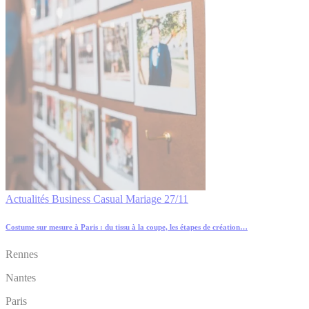
Actualités
Business
Casual
Mariage
27/11
Costume sur mesure à Paris : du tissu à la coupe, les étapes de création…
Rennes
Nantes
Paris